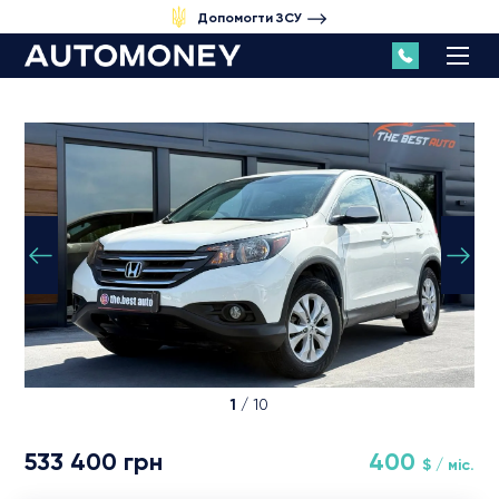
Допомогти ЗСУ
1
/ 10
533 400 грн
400
$ / міс.