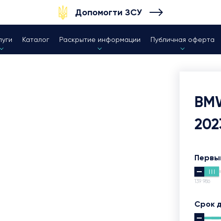
Допомогти ЗСУ
луги
Каталог
Раскрытие информации
Публичная оферта
BM
202
Первы
139 986
Срок 