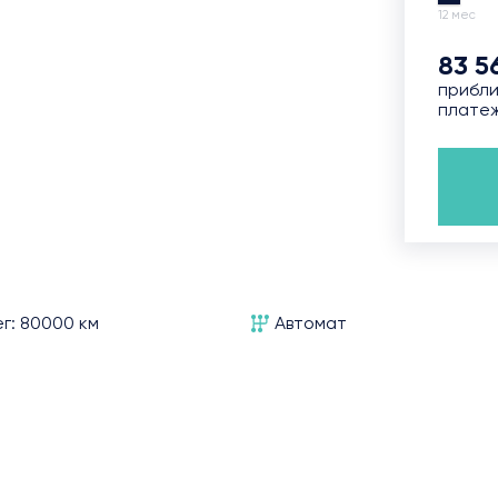
12 мес
83 5
0
прибли
плате
г: 80000 км
Автомат