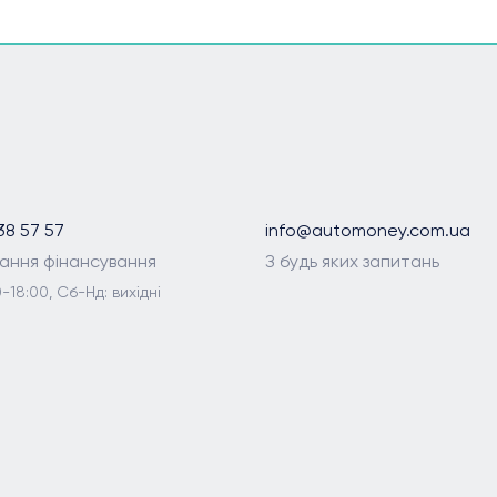
38 57 57
info@automoney.com.ua
ання фінансування
З будь яких запитань
-18:00, Сб-Нд: вихідні