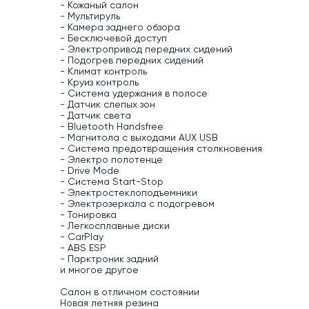
- Кожаный салон
- Мультируль
- Камера заднего обзора
- Бесключевой доступ
- Электропривод передних сидений
- Подогрев передних сидений
- Климат контроль
- Круиз контроль
- Система удержания в полосе
- Датчик слепых зон
- Датчик света
- Bluetooth Handsfree
- Магнитола с выходами AUX USB
- Система предотвращения столкновения
- Электро полотенце
- Drive Mode
- Система Start-Stoр
- Электростеклоподъемники
- Электрозеркала с подогревом
- Тонировка
- Легкосплавные диски
- CarPlay
- ABS ESP
- Парктроник задний
и многое другое
Салон в отличном состоянии
Новая летняя резина