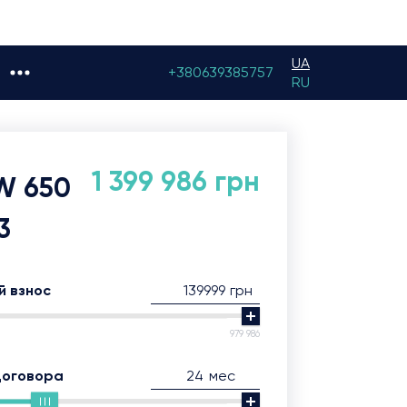
UA
+380639385757
RU
1 399 986 грн
W 650
3
грн
й взнос
979 986
мес
договора