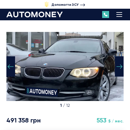
Допомогти ЗСУ
1
/ 12
491 358 грн
553
$ / мес.