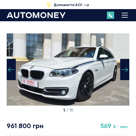
Допомогти ЗСУ
1
/ 11
961 800 грн
569
$ / мес.