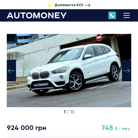
Допомогти ЗСУ
1
/ 13
924 000 грн
748
$ / мес.