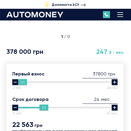
Допомогти ЗСУ
1
/ 0
378 000 грн
247
$ / мес.
грн
Первый взнос
37 800
264 600
мес
Срок договора
12 мес
60 мес
22 563
грн
приблизительная сума ежемесячного платежа