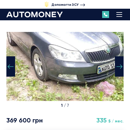
Допомогти ЗСУ
1
/ 7
369 600 грн
335
$ / мес.