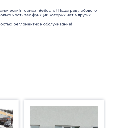
ерамический тормоз!! Вебаста!! Подогрев лобового
только часть тех функций которых нет в других
лностью регламентное обслуживание!
Боль