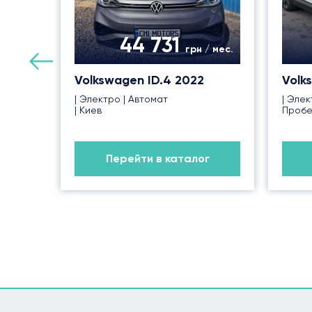
44 731
грн / мес.
Volkswagen ID.4 2022
Volk
| Электро | Автомат
| Элек
| Киев
Пробег
Перейти в каталог