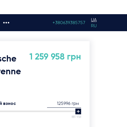
UA
+380639385757
RU
1 259 958 грн
sche
yenne
1
грн
й взнос
881 958