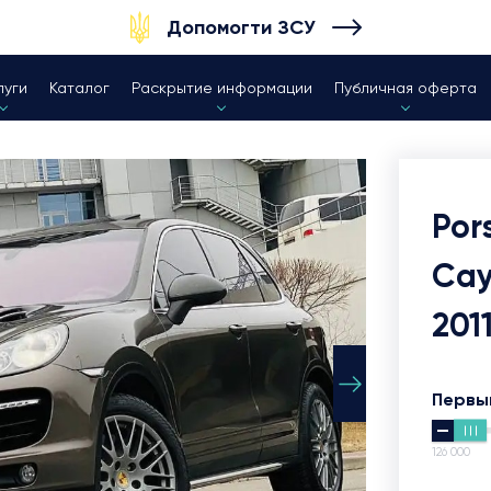
Допомогти ЗСУ
луги
Каталог
Раскрытие информации
Публичная оферта
Por
Ca
201
Первы
126 000