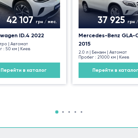
42 107
37 925
грн / мес.
грн 
swagen ID.4 2022
Mercedes-Benz GLA-C
2015
тро | Автомат
 : 50 км | Киев
2.0 л | Бензин | Автомат
Пробег : 21000 км | Киев
Перейти в каталог
Перейти в катало