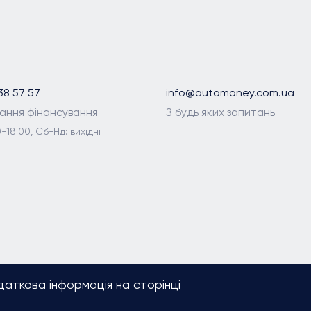
38 57 57
info@automoney.com.ua
ання фінансування
З будь яких запитань
-18:00, Сб-Нд: вихідні
аткова інформація на сторінці