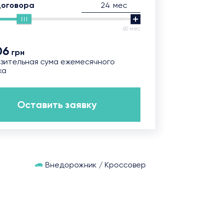
мес
договора
60 мес
06
грн
зительная сума ежемесячного
жа
Оставить заявку
Внедорожник / Кроссовер