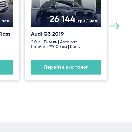
26 144
/ мес.
грн / мес.
lass
Audi Q3 2019
2.0 л | Дизель | Автомат
Пробег : 99000 км | Киев
г
Перейти в каталог