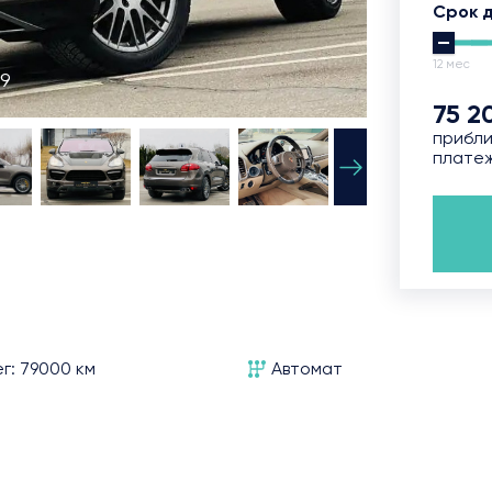
Срок 
12 мес
19
75 2
прибли
плате
г: 79000 км
Автомат