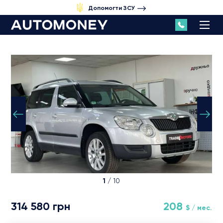
Допомогти ЗСУ
1
/ 10
314 580 грн
208
$ / мес.