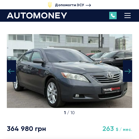
Допомогти ЗСУ
1
/ 10
364 980 грн
263
$ / мес.