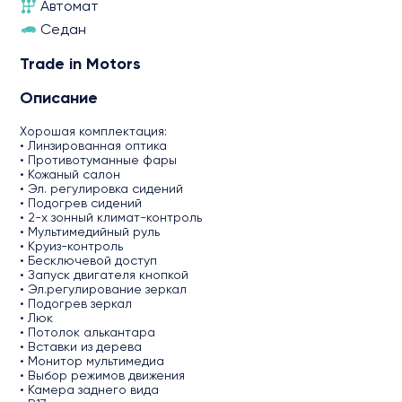
Автомат
Седан
Trade in Motors
Описание
Хорошая комплектация:
• Линзированная оптика
• Противотуманные фары
• Кожаный салон
• Эл. регулировка сидений
• Подогрев сидений
• 2-х зонный климат-контроль
• Мультимедийный руль
• Круиз-контроль
• Бесключевой доступ
• Запуск двигателя кнопкой
• Эл.регулирование зеркал
• Подогрев зеркал
• Люк
• Потолок алькантара
• Вставки из дерева
• Монитор мультимедиа
• Выбор режимов движения
• Камера заднего вида