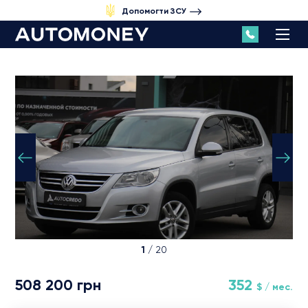
Допомогти ЗСУ
1
/ 20
508 200 грн
352
$ / мес.