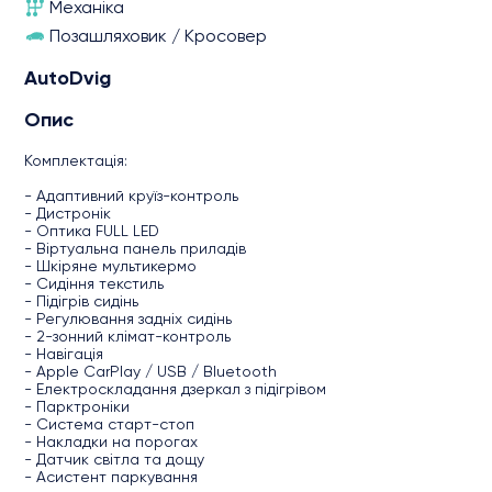
Механіка
Позашляховик / Кросовер
AutoDvig
Опис
Комплектація:
- Адаптивний круїз-контроль
- Дистронік
- Оптика FULL LED
- Віртуальна панель приладів
- Шкіряне мультикермо
- Сидіння текстиль
- Підігрів сидінь
- Регулювання задніх сидінь
- 2-зонний клімат-контроль
- Навігація
- Apple CarPlay / USB / Bluetooth
- Електроскладання дзеркал з підігрівом
- Парктроніки
- Система старт-стоп
- Накладки на порогах
- Датчик світла та дощу
- Асистент паркування