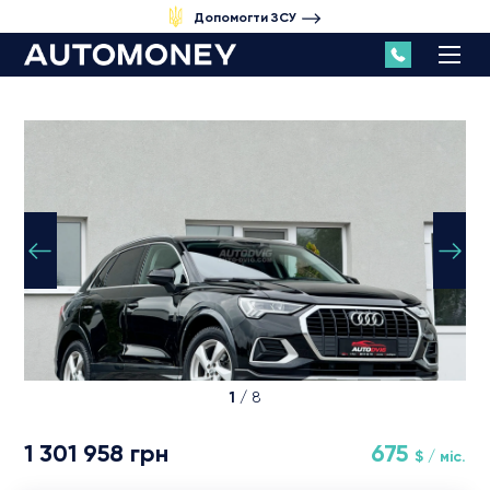
Допомогти ЗСУ
1
/ 8
1 301 958 грн
675
$ / міс.