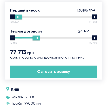
грн
Перший внесок
130 200
911 358
міс
Термін договору
12 міс
60 міс
77 713
грн
орієнтована сума щомісячного платежу
Оставить заявку
Київ
Бензин, 2.0 л
Пробіг: 99000 км