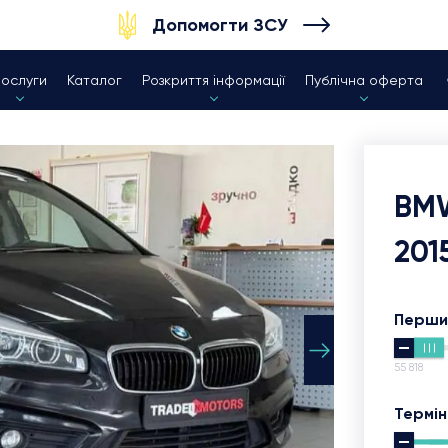
Допомогти ЗСУ
Послуги
Каталог
Розкриття інформації
Публічна оферта
BMW
201
Перши
55 818
Термін