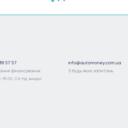
38 57 57
info@automoney.com.ua
ання фінансування
З будь яких запитань
-18:00, Сб-Нд: вихідні