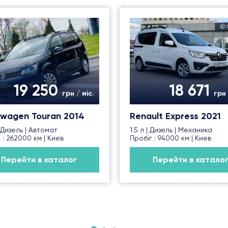
19 250
18 671
грн / міс.
грн 
swagen Touran 2014
Renault Express 2021
| Дизель | Автомат
1.5 л | Дизель | Механика
 : 262000 км | Киев
Пробіг : 94000 км | Киев
Перейти в каталог
Перейти в катало