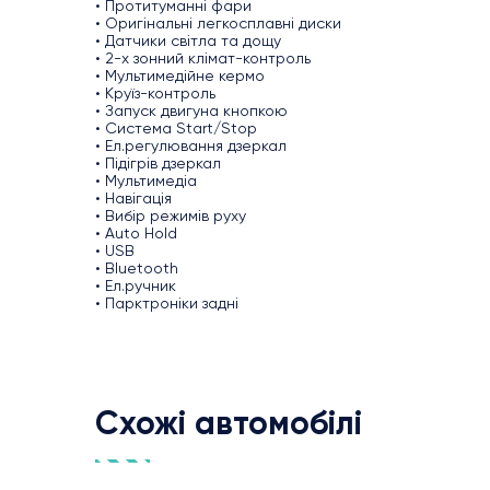
• Протитуманні фари
• Оригінальні легкосплавні диски
• Датчики світла та дощу
• 2-х зонний клімат-контроль
• Мультимедійне кермо
• Круїз-контроль
• Запуск двигуна кнопкою
• Система Start/Stop
• Ел.регулювання дзеркал
• Підігрів дзеркал
• Мультимедіа
• Навігація
• Вибір режимів руху
• Auto Hold
• USB
• Bluetooth
• Ел.ручник
• Парктроніки задні
Схожі автомобілі