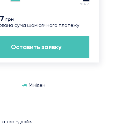
60 міс
17
грн
ована сума щомісячного платежу
Оставить заявку
Мінівен
та тест-драйв.