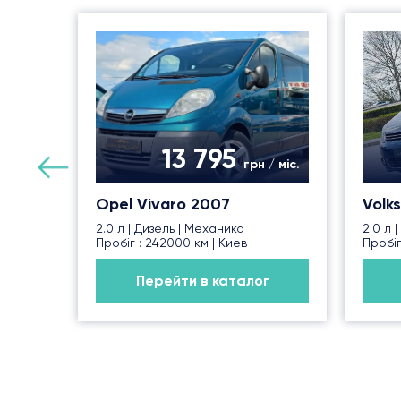
13 795
грн / міс.
Opel Vivaro 2007
Volk
2.0 л | Дизель | Механика
2.0 л 
Пробіг : 242000 км | Киев
Пробіг
Перейти в каталог