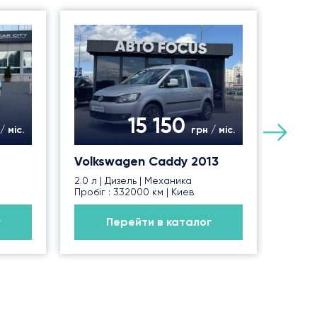
Боль
15 150
/ міс.
грн / міс.
Volkswagen Caddy 2013
2.0 л | Дизель | Механика
Пробіг : 332000 км | Киев
г
Перейти в каталог