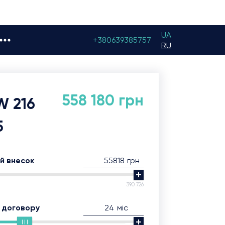
UA
+380639385757
RU
558 180 грн
 216
5
грн
й внесок
390 726
міс
 договору