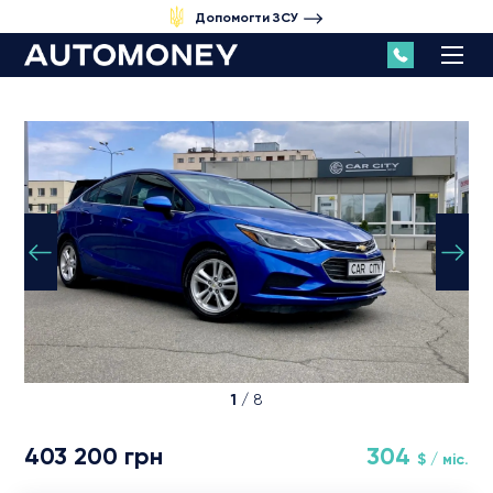
Допомогти ЗСУ
1
/ 8
403 200 грн
304
$ / міс.