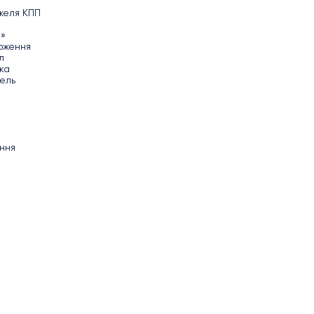
желя КПП
п»
оження
л
ка
ель
ння