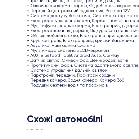
- Третій задній підголівник, Третій ряд сидінь
- Оздоблення керма шкірою, Оздоблення шкірою ва
- Передній центральний підлокітник, Розетка 12V
- Система доступу без ключа, Система «старт-сто
- Електрорегулювання керма, Кермо з пам'яттю пол
- Мультифункціональне кермо, Електропривід дзерка
- Електроскладання дзеркал, Підкурювач і попільнич
- Обігрів лобового скла, Електронна приладова пан
- Круїз контроль, Електропривід кришки багажника
- Акустика, Навігаційна система
- Мультимедіа система з LCD-екраном
- AUX, Bluetooth, USB, Android Auto, CarPlay
- Датчик світла, Омивач фар, Денні ходові вогні
- Протитуманні фари, Система адаптивного освітле
- Система управління дальнім світлом
- Парктронік передній, Парктронік задній
- Передня камера, Задня камера, Камера 360
- Подушки безпеки водія та пасажирів
Схожі автомобілі