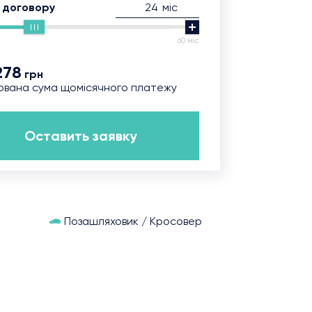
міс
 договору
60 міс
278
грн
ована сума щомісячного платежу
Оставить заявку
Позашляховик / Кросовер