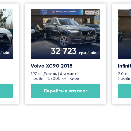
32 723
/ міс.
грн / міс.
Volvo XC90 2018
Infin
1.97 л | Дизель | Автомат
2.0 л 
Пробіг : 157000 км | Киев
Пробіг
г
Перейти в каталог