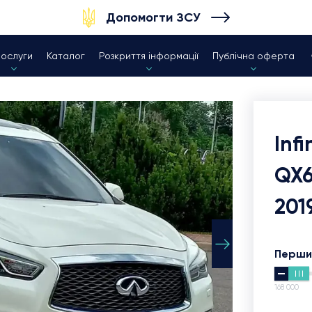
Допомогти ЗСУ
Послуги
Каталог
Розкриття інформації
Публічна оферта
Infi
QX
201
Перши
168 000