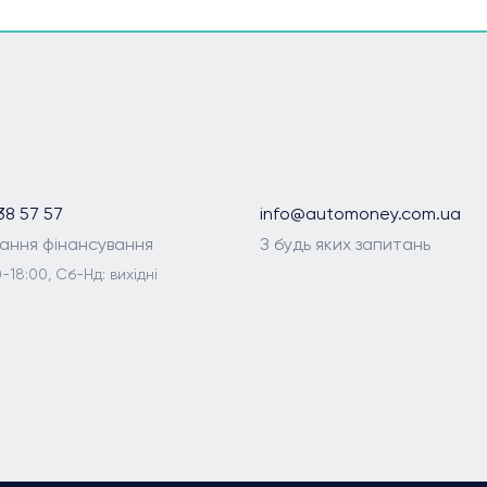
38 57 57
info@automoney.com.ua
ання фінансування
З будь яких запитань
-18:00, Сб-Нд: вихідні