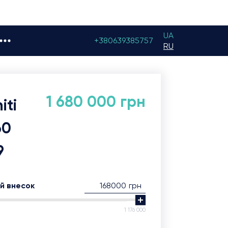
UA
+380639385757
RU
1 680 000 грн
niti
60
9
грн
й внесок
1 176 000