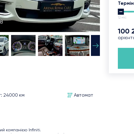
Термін
12 міс
18
100 
орієнт
г: 24000 км
Автомат
й компанією Infiniti.