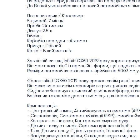
Ця модель є гібридною версією, що поєднує в собі по
До Вашої уваги абсолютно новий автомобіль з мінім
Позашляховик / Кросовер
5 дверей, 7 місць
Пробіг 24 тис. км
Двигун 2.5 л
Гібрид
Коробка передач - Автомат
Привід - Повний
Колір - Білий металік
Зовнішній вигляд Infiniti QX60 2019 року характериз
Він має плавні лінії і гармонійні форми, що надають
Розміри автомобіля становлять приблизно 5003 мм у д
Салон Infiniti QX60 2019 року вражає своїм розкішни
Він може вмістити сім пасажирів в трьох рядках сидін
Сидіння забезпечують високий рівень комфорту, а в
Багажник також має достатньо місця для перевезенн
Комплектація:
- Центральний замок, Антиблокувальна система (AB
- Сигналізація, Система стабілізації (ESP), Іммобілай
- Контроль сліпих зон, Контроль за смугою руху
- Датчик тиску в шинах, Система кріплення IsoFix
- Люк, Датчик дощу, Підігрів дзеркал, Тоновані вікна
- Запуск двигуна з кнопки, Складане заднє сидіння