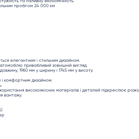
тужність та паливну економічність.
альним пробігом 24 000 км
ується елегантним і стильним дизайном.
 автомобілю привабливий зовнішній вигляд.
овжину, 1960 мм у ширину і 1745 мм у висоту.
м і комфортним дизайном.
ь.
икористання високоякісних матеріалів і деталей підкреслює розк
я вантажу.
S)
зер