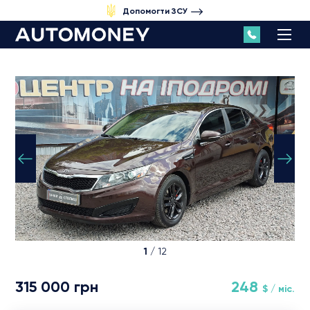
Допомогти ЗСУ
1
/ 12
315 000 грн
248
$ / міс.