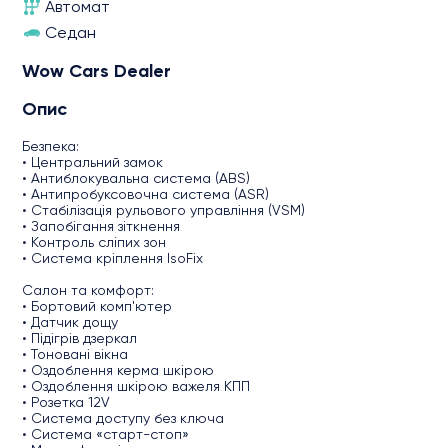
Автомат
Седан
Wow Cars Dealer
Опис
Безпека:
• Центральний замок
• Антиблокувальна система (ABS)
• Антипробуксовочна система (ASR)
• Стабілізація рульового управління (VSM)
• Запобігання зіткнення
• Контроль сліпих зон
• Система кріплення IsoFix
Салон та комфорт:
• Бортовий комп'ютер
• Датчик дощу
• Підігрів дзеркал
• Тоновані вікна
• Оздоблення керма шкірою
• Оздоблення шкірою важеля КПП
• Розетка 12V
• Система доступу без ключа
• Система «старт-стоп»