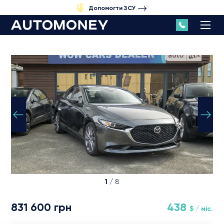
Допомогти ЗСУ
1
/ 8
831 600 грн
438
$ / міс.