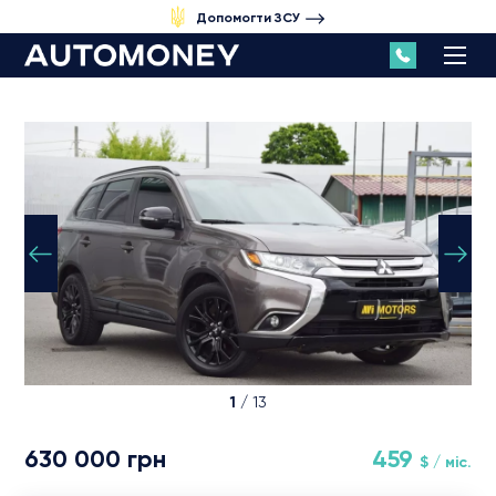
Допомогти ЗСУ
1
/ 13
630 000 грн
459
$ / міс.