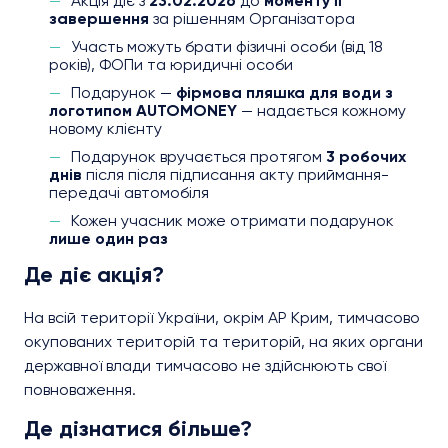
Акція діє з
23.02.2026
до
моменту її
завершення
за рішенням Організатора
Участь можуть брати фізичні особи (від 18
років), ФОПи та юридичні особи
Подарунок —
фірмова пляшка для води з
логотипом AUTOMONEY
— надається кожному
новому клієнту
Подарунок вручається протягом
3 робочих
днів
після після підписання акту приймання-
передачі автомобіля
Кожен учасник може отримати подарунок
лише один раз
Де діє акція?
На всій території України,
окрім АР Крим, тимчасово
окупованих територій та територій, на яких органи
державної влади тимчасово не здійснюють свої
повноваження
.
Де дізнатися більше?