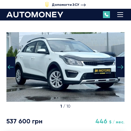
Допомогти ЗСУ
1
/ 10
537 600 грн
446
$ / мес.