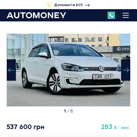
Допомогти ЗСУ
1
/ 8
537 600 грн
283
$ / мес.