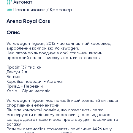
Автомат
Позашляховик / Кросовер
Arena Royal Cars
Опис
Volkswagen Tiguan, 2015 - це компактний кросовер,
вироблений компанією Volkswagen.
Цей автомобіль поєднує в собі стильний дизайн,
просторий салон і високу якість виготовлення.
Пробіг 137 тис. км
Двигун 2 л
Бензин
Коробка передач - Автомат
Привід - Передній
Колір - Сірий металік
Volkswagen Tiguan має привабливий зовнішній вигляд зі
спортивними елементами.
Він має компактні розміри, що дозволяють легко
маневрувати в міському середовищі, але водночас
володіє достатньою мірою простору для пасажирів та
багажу.
Розміри автомобіля становлять приблизно 4426 мм у