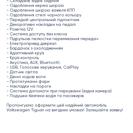
- Складане заднє сидіння
- Оздоблення керма шкірою
- Оздоблення шкірою важеля КПП
- Оздоблення стелі чорного кольору
- Передній центральний підлокітник
- Декоративні накладки на педалі
- Розетка 12V
- Система доступу без ключа
- Підрульові пелюстки перемикання передач
- Електропривід дзеркал
- Бардачок з охолодженням
- Адаптивний круїз
- Круїз контроль
- Акустика, AUX, Bluetooth
- USB, Голосове керування, CarPlay
- Датчик світла
- Денні ходові вогні
- Протитуманні фари
- Накладки на пороги
- Система допомоги при паркуванні (задня камера)
- Подушки безпеки водія та пасажирів
Пропонгуємо оформити цей надійний автомобіль
Volkswagen Tiguan на вигідних умовах! Залишайте заявку!