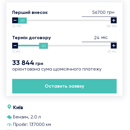
грн
Перший внесок
56 700
396 900
міс
Термін договору
12 міс
60 міс
33 844
грн
орієнтована сума щомісячного платежу
Оставить заявку
Київ
Бензин, 2.0 л
Пробіг: 137000 км