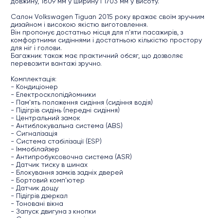
довжину, 1809 мм у ширину і 1703 мм у висоту.
Салон Volkswagen Tiguan 2015 року вражає своїм зручним
дизайном і високою якістю виготовлення.
Він пропонує достатньо місця для п'яти пасажирів, з
комфортними сидіннями і достатньою кількістю простору
для ніг і голови.
Багажник також має практичний обсяг, що дозволяє
перевозити вантажі зручно.
Комплектація:
- Кондиціонер
- Електросклопідйомники
- Пам'ять положення сидіння (сидіння водія)
- Підігрів сидінь (передні сидіння)
- Центральний замок
- Антиблокувальна система (ABS)
- Сигналізація
- Система стабілізації (ESP)
- Іммобілайзер
- Антипробуксовочна система (ASR)
- Датчик тиску в шинах
- Блокування замків задніх дверей
- Бортовий комп'ютер
- Датчик дощу
- Підігрів дзеркал
- Тоновані вікна
- Запуск двигуна з кнопки