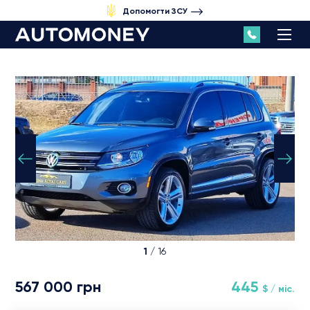
Допомогти ЗСУ
1
/ 16
567 000 грн
445
$ / міс.