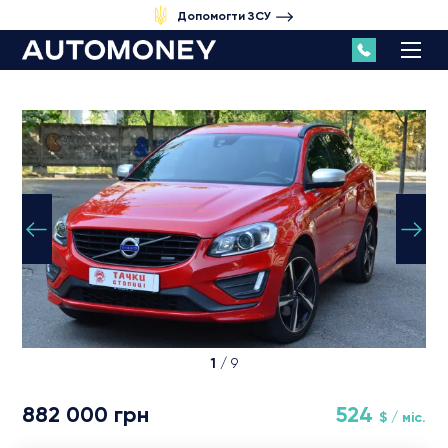
Допомогти ЗСУ
1
/ 9
882 000 грн
524
$ / міс.